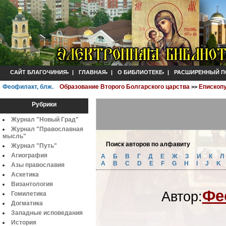
САЙТ БЛАГОЧИНИЯ
|
ГЛАВНАЯ
|
О БИБЛИОТЕКЕ
|
РАСШИРЕННЫЙ П
Феофилакт, блж.
Образование Второго Болгарского царства
Епископ
>>
Рубрики
Журнал "Новый Град"
Журнал "Православная
мысль"
Поиск авторов по алфавиту
Журнал "Путь"
Агиография
А
Б
B
Г
Д
Е
Ж
З
И
К
A
B
C
D
E
F
G
H
I
J
K
Азы православия
Аскетика
Византология
Фе
Автор:
Гомилетика
Догматика
Западные исповедания
История