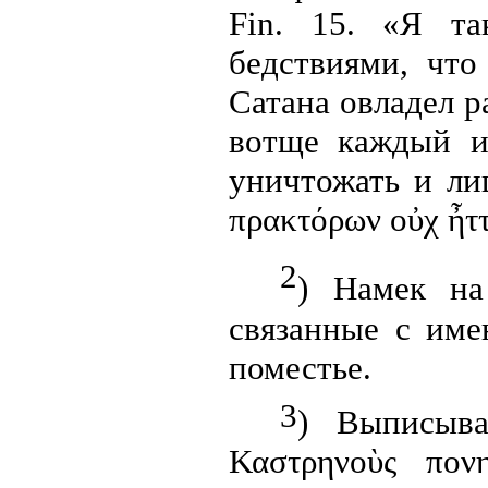
Fin
.
15. «Я та
бедствиями, что
Сатана овладел р
вотще каждый из
уничтожать и ли
πρακτόρων
οὐχ
ἦτ
2
)
Намек на
связанные с име
поместье.
3
) Выписыва
Καστρηνοὺς
πον