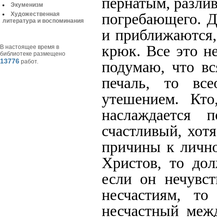
пернатым, разли
Экуменизм
погребающего. Д
Художественная
литература и воспоминания
и приближаются,
крюк. Все это н
В настоящее время в
библиотеке размещено
13776
подумаю, что вс
работ.
печаль, то все
утешением. Кт
наслаждается
счастливый, хот
причины к лично
Христов, то дол
если он нечувс
несчастиям, то
несчастный меж