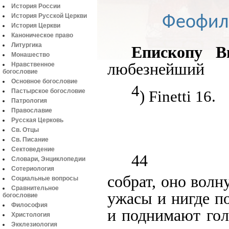
История России
Феофила
История Русской Церкви
История Церкви
Каноническое право
Литургика
Епископу В
Монашество
любезнейший
Нравственное
богословие
Основное богословие
4
Пастырское богословие
)
Finetti
16.
Патрология
Православие
Русская Церковь
Св. Отцы
Св. Писание
Сектоведение
44
Словари, Энциклопедии
Сотериология
собрат, оно волн
Социальные вопросы
Сравнительное
ужасы и нигде п
богословие
Философия
и поднимают гол
Христология
Экклезиология