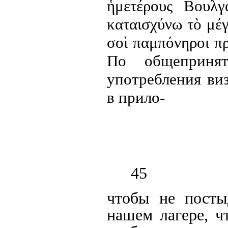
ἡμετέρους
Βουλγ
καταισχύνω
τὸ
μέ
σοὶ
παμπόνηροι
π
По общеприня
употребления ви
в прило-
45
чтобы не посты
нашем лагере, ч