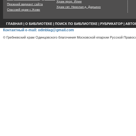
Храм прор. Илии
Прежний вариант сайта
Храм свт. Николая д. Дарьино
Спасский храм с.Усово
ГЛАВНАЯ
|
О БИБЛИОТЕКЕ
|
ПОИСК ПО БИБЛИОТЕКЕ
|
РУБРИКАТОР
|
АВТО
Контактный e-mail: odinblag@gmail.com
© Гребневский храм Одинцовского благочиния Московской епархии Русской Правосл