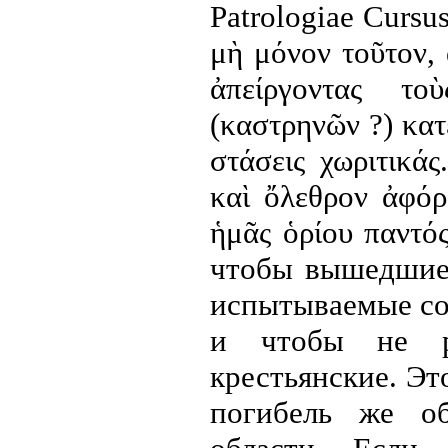
Patrologiae
C
u
r
su
μὴ
μόνον
τοῦτον
,
ἀπείργοντας
τοὺ
(
καστρηνῶν
?)
κατ
στάσεις
χωριτικάς
καὶ
ὄλεθρον
ἀφόρ
ἡμᾶς
ὁρίου
παντό
чтобы вышедшие 
испытываемые сол
и чтобы не р
крестьянские. Эт
погибель же о