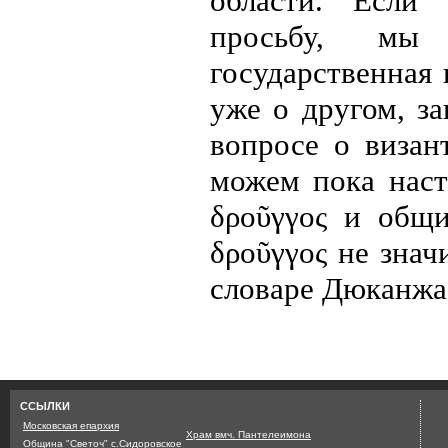
области. Если 
просьбу, мы
государственная 
уже о другом, з
вопросе о визан
можем пока наст
δροῦγγος
и общи
δροῦγγος
не зна
словаре Дюканжа
Страница сгенерирована з
ССЫЛКИ
Московская епархия
Храм вмч. Пантелеимона
Община "Светоч" с.Сидоровское