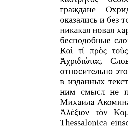
граждане Охри
оказались и без 
никакая новая ха
бесподобные сло
Καὶ
τί
πρὸς
τοὺς
Ἁχριδιώτας
.
С
ло
относительно это
в изданных текс
ним смысл не п
Михаила Акомин
Ἀλέξιον
τὸν
Κομ
Thessalonica
eins