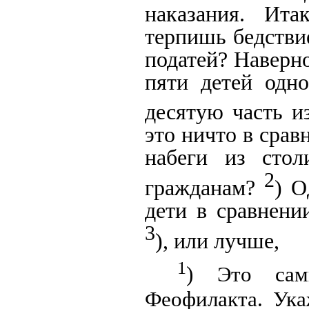
наказания. Ита
терпишь бедстви
податей? Наверно
пяти детей одно
десятую часть и
это ничто в сра
набеги из стол
2
гражданам?
) О
дети в сравнени
3
), или лучше,
1
) Это сам
Феофилакта. Ука