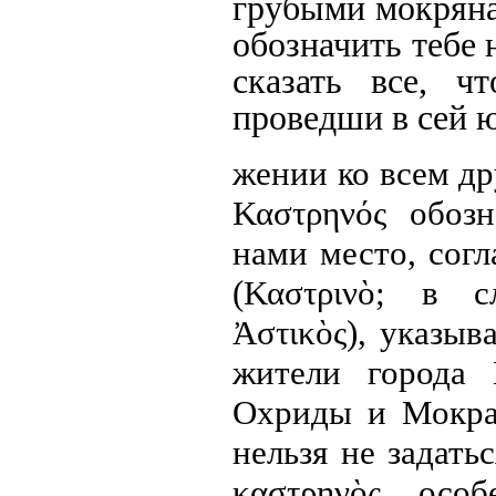
грубыми мокряна
обозначить тебе 
сказать все, 
проведши в сей ю
жении ко всем д
Καστρηνός
обоз
нами место, сог
(Καστρινὸ;
в с
Ἀστικὸς),
указыва
жители города 
Охриды и Мокра.
нельзя не задать
καστρηνὸς
особ