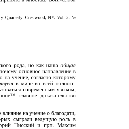
ry
Quarterly
.
Crestwood, NY.
Vol.
2. №
ского рода, но как наша
общая
очему основное направление в
о на учение, согласно которому
твует
в мире во всей полноте.
льзоваться современным языком,
нное™ главное доказательство
влияние на учение о благодати,
торых сыграли ведущую роль в
игорий Нисский и прп. Максим