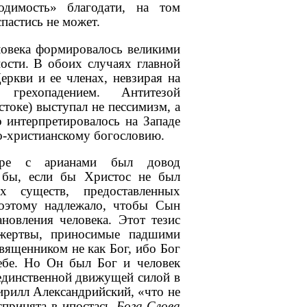
одимость» благодати, на том
пастись не может.
ловека формировалось великими
ости. В обоих случаях главной
ркви и ее членах, невзирая на
 грехопадением. Антитезой
токе) выступал не пессимизм, а
 интерпретировалось на Западе
о-христианскому богословию.
оре с арианами был довод
ь бы, если бы Христос не был
х существ, предоставленных
оэтому надлежало, чтобы Сын
новления человека. Этот тезис
 жертвы, приносимые падшими
вященником не как Бог, ибо Бог
ебе. Но Он был Бог и человек
 единственной движущей силой в
Кирилл Александрийский, «что не
спринята в ипостась
Бога-Слова