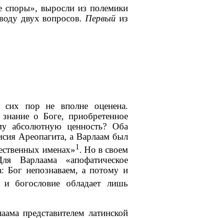
ие споры», выросли из полемики
воду двух вопросов.
Первый
из
о сих пор не вполне оценена.
 знание о Боге, приобретенное
ему абсолютную ценность? Оба
исия Ареопагита, а Варлаам был
1
жественных именах»
. Но в своем
ля Варлаама «апофатическое
: Бог непознаваем, а потому и
, и богословие обладает лишь
аама представителем латинской