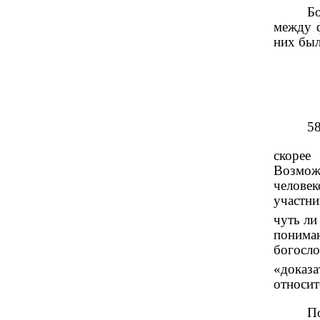
Б
между 
них бы
5
скорее
Возмож
челове
участни
чуть ли
понима
богосло
«доказ
относит
П