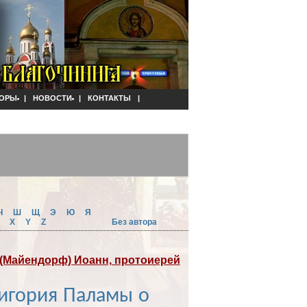
ОРЫ
|
НОВОСТИ
|
КОНТАКТЫ
|
Ч
Ш
Щ
Э
Ю
Я
W
X
Y
Z
Без автора
(Майендорф) Иоанн, протоиерей
ригория Паламы о