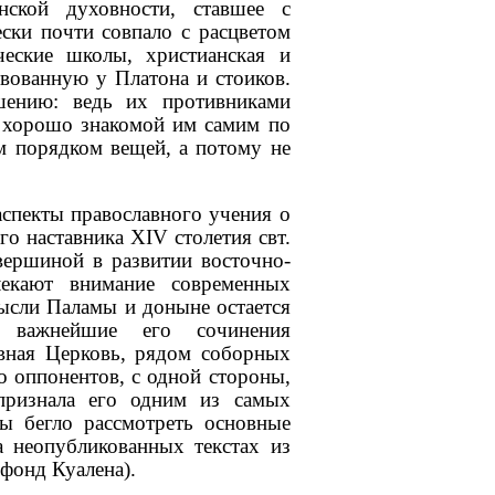
анской духовности, ставшее с
ски почти совпало с расцветом
ческие школы, христианская и
твованную у Платона и стоиков.
ушению: ведь их противниками
, хорошо знакомой им самим по
м порядком вещей, а потому не
аспекты православного учения о
го наставника XIV столетия свт.
вершиной в развитии восточно-
екают внимание современных
мысли Паламы и доныне остается
е важнейшие его сочинения
авная Церковь, рядом соборных
о оппонентов, с одной стороны,
 признала его одним из самых
ы бегло рассмотреть основные
 неопубликованных текстах из
фонд Куалена).