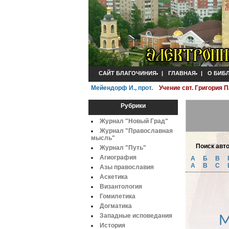
САЙТ БЛАГОЧИНИЯ
|
ГЛАВНАЯ
|
О БИБ
Мейендорф И., прот.
Учение свт. Григория
Рубрики
Журнал "Новый Град"
Журнал "Православная
мысль"
Поиск авт
Журнал "Путь"
Агиография
А
Б
B
A
B
C
Азы православия
Аскетика
Византология
Гомилетика
Догматика
М
Западные исповедания
История