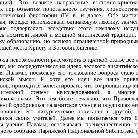
дник). Это великое направление восточно-христи
х пор объектом пристального изучения, хронологиче
тонической философии (IV в. и далее). Обе мисти
ая, нередко использовали одинаковую лексику, заимс
ане подвергались вследствие этого немалому иск
ись носители живой и мощной мистической традиции
му образованию, но всецело ограниченной природны
вшей места Христу и Боговоплощению.
-за невозможности рассмотреть в краткой статье все 
ти, мы сосредоточимся на идеях великого византийско
я Паламы, поскольку его толкование вопроса стало 
анской мысли. И хотя его идеи все чаще привл
вов, приходится констатировать, что сокровищница 
ительной степени неисследованной, а многи
ликованными. Это тем более печально, что Правосл
ений одобрившая паламитское учение и осудившая ег
новившая его литургическое почитание с другой,
ихся своих учителей. Далее мы попытаемся хотя б
ты учения Паламы, основываясь преимущественно на
ного собрания Парижской Национальной библиотеки (