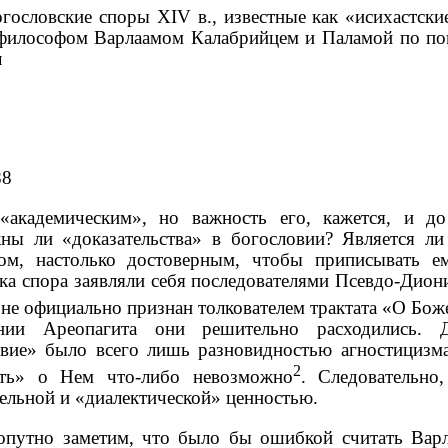
огословские споры XIV в., известные как «исихастск
философом Варлаамом Калабрийцем и Паламой по по
л
88
 «академическим», но важность его, кажется, и д
ны ли «доказательства» в богословии? Является ли
ком, настолько достоверным, чтобы приписывать 
ка спора заявляли себя последователями Псевдо-Дион
 не официально признан толкователем трактата «О Бо
нии Ареопагита они решительно расходились. Д
вие» было всего лишь разновидностью агностицизма
2
ать» о Нем что-либо невозможно
. Следовательно
ельной и «диалектической» ценностью.
опутно заметим, что было бы ошибкой считать Варл