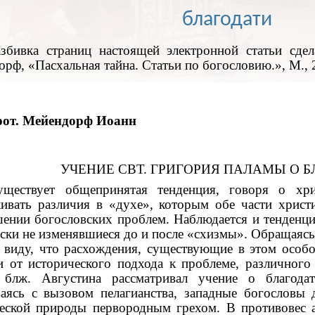
благодати
азбивка страниц настоящей электронной статьи сде
рф, «Пасхальная тайна. Статьи по богословию.», М., 
рот. Мейендорф Иоанн
УЧЕНИЕ СВТ. ГРИГОРИЯ ПАЛАМЫ О Б
уществует общепринятая тенденция, говоря о хри
ивать различия в «духе», которым обе части христ
ении богословских проблем. Наблюдается и тенденци
ски не изменявшиеся до и после «схизмы». Обращаясь
 виду, что расхождения, существующие в этом особо
и от исторического подхода к проблеме, различного
 блж. Августина рассматривал учение о благодат
ваясь с вызовом пелагианства, западные богословы
ческой природы первородным грехом. В противовес 