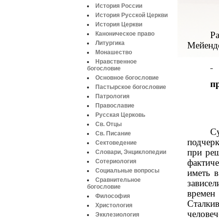
История России
История Русской Церкви
История Церкви
Р
Каноническое право
Литургика
Мейендо
Монашество
Нравственное
богословие
Основное богословие
п
Пастырское богословие
Патрология
Православие
Русская Церковь
Св. Отцы
С
Св. Писание
подчерк
Сектоведение
при реш
Словари, Энциклопедии
фактиче
Сотериология
Социальные вопросы
иметь в
Сравнительное
зависел
богословие
времен
Философия
Сталки
Христология
челове
Экклезиология