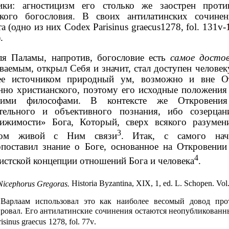
тики: агностицизм его столько же заострен прот
ского богословия. В своих антилатинских сочине
а (одно из них
Codex Parisinus graecus
1278,
fol
. 131
v
-
.
ля Паламы, напротив, богословие есть
самое досто
ваемым, открыл Себя и значит, стал доступен человек
е источником природный ум, возможно и вне От
нно христианского, поэтому его исходные положени
кими философами. В контексте же Откровени
тельного и объективного познания, ибо созерца
тижимости» Бога, Который, сверх всякого разуме
3
твом живой с Ним связи
. Итак, с самого нач
поставил знание о Боге, основанное на Откровении
4
истской концепции отношений Бога и человека
.
Nicephorus Gregoras.
Historia Byzantina, XIX, 1, ed.
L
.
Schopen
.
Vol
Варлаам использовал это как наиболее весомый довод про
ровал. Его антилатинские сочинения остаются неопубликованн
isinus graecus
1278,
fol
. 77
v
.