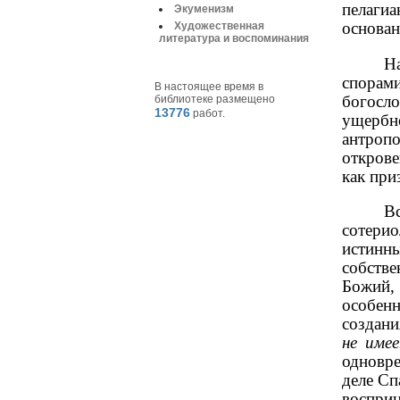
пелаги
Экуменизм
основан
Художественная
литература и воспоминания
Н
спорами
В настоящее время в
богосло
библиотеке размещено
13776
работ.
ущербн
антропо
откров
как при
В
сотери
истинн
собств
Божий, 
особен
создани
не име
одновре
деле Сп
восприн