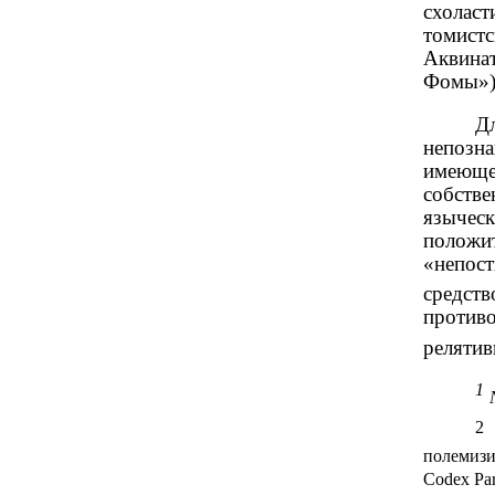
схолас
томист
Аквинат
Фомы»)
Д
непозна
имеюще
собстве
язычес
положи
«непос
средс
противо
релятив
1
2
полемизи
Codex Par