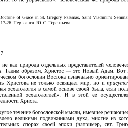
Doctrine
of
Grace
in
St
.
Gregory
Palamas
,
Saint
Vladimir
’
s
Semina
.
17-26.
Пер
.
с
англ
.
Ю
.
С
.
Терентьева
.
87
 не как природа отдельных представителей человече
а.
Таким образом, Христос — это Новый Адам. Вот п
ческом богословии Востока изначально ориентирован
ать Христова не только освящает мир, но и
присутс
ая эсхатология в самой основе своей была, если по
ствленной эсхатологией». И в этой ее осуществле
енности Христа.
ругое течение богословской мысли, имевшее решающее 
авлено великими подвижниками духа, многие из ко
ительных спорах своей эпохи (например, свт. Гр