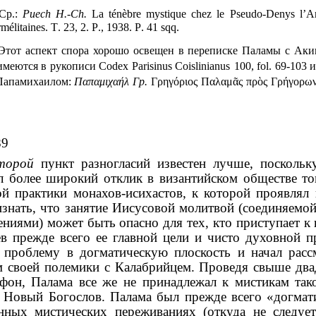
Cp.:
Puech H.-Ch.
La ténèbre mystique chez le Pseudo-Denys l’Aréop
mélitaines. T
. 23, 2.
P
., 1938.
P
. 41
sqq
.
Этот аспект спора хорошо освещен в переписке Паламы с Ак
имеются в рукописи
Codex Parisinus Coislinianus
100,
fol
.
69-103 
 Папамихаилом:
Παπαμιχαήλ
Гр.
Γρηγόριος
Παλαμᾶς
πρὸς
Γρήγορω
89
торой
пункт разногласий известен лучше, поскольк
л более широкий отклик в византийском обществе то
й практики монахов-исихастов, к которой проявлял 
знать, что занятие Иисусовой молитвой (соединяемо
ниями) может быть опасно для тех, кто приступает к 
в прежде всего ее главной цели и чисто духовной п
 проблему в догматическую плоскость и начал расс
 своей полемики с Калабрийцем. Проведя свыше два
он, Палама все же не принадлежал к мистикам таког
 Новый Богослов. Палама был прежде всего «догмат
енных мистических переживаниях (откуда не следуе