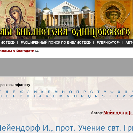
ЛИОТЕКЕ
|
РАСШИРЕННЫЙ ПОИСК ПО БИБЛИОТЕКЕ
|
РУБРИКАТОР
|
АВТ
 Паламы о благодати
>>
оров по алфавиту
Г
Д
Е
Ж
З
И
К
Л
М
Н
О
П
Р
С
Т
У
Ф
Х
Ц
D
E
F
G
H
I
J
K
L
M
N
O
P
Q
R
S
T
U
V
Мейендорф 
Автор:
ейендорф И., прот. Учение свт. Г