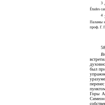
3
Études car
4
Паламы 
проф. Г.
5
В
встрети
духовно
был при
упражне
уразуме
перенес
пунктом
Горы Аф
Симеон
собств