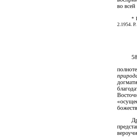
во всей
*
2.1954.
P
5
полноте
природ
догмати
благод
Восточн
«осуще
божеств
Д
предст
вероуч