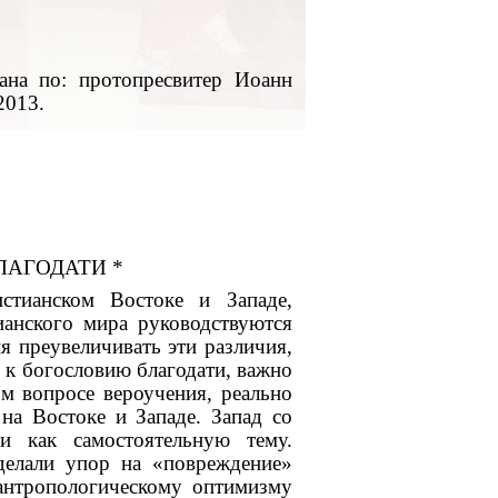
лана по: протопресвитер Иоанн
2013.
ЛАГОДАТИ *
стианском Востоке и Западе,
ианского мира руководствуются
я преувеличивать эти различия,
 к богословию благодати, важно
м вопросе вероучения, реально
 на Востоке и Западе. Запад со
и как самостоятельную тему.
 делали упор на «повреждение»
антропологическому оптимизму