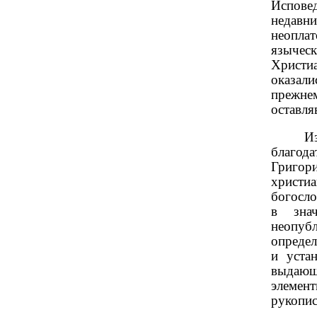
Испове
недавни
неопла
языческ
Христи
оказал
прежне
оставля
Из
благода
Григори
христи
богосло
в знач
неопуб
определ
и уста
выдающ
элемен
рукопис