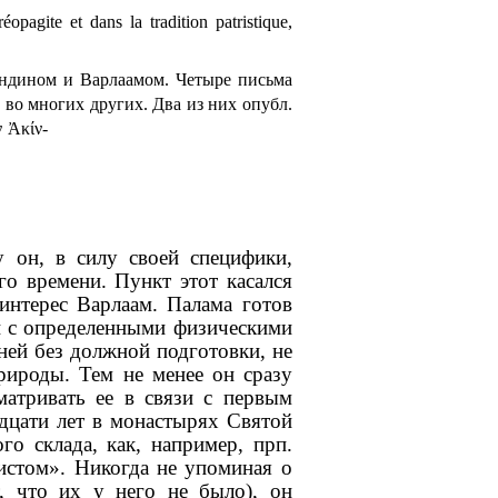
agite et dans la tradition patristique,
индином и Варлаамом. Четыре письма
и во многих других. Два из них опубл.
ν
Ἀκίν
-
у он, в силу своей специфики,
го времени. Пункт этот касался
интерес Варлаам. Палама готов
й с определенными физическими
ней без должной подготовки, не
рироды. Тем не менее он сразу
матривать ее в связи с первым
дцати лет в монастырях Святой
о склада, как, например, прп.
истом». Никогда не упоминая о
т, что их у него не было), он