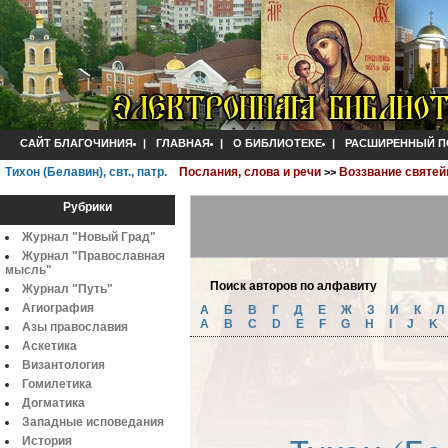
САЙТ БЛАГОЧИНИЯ
|
ГЛАВНАЯ
|
О БИБЛИОТЕКЕ
|
РАСШИРЕННЫЙ П
Тихон (Белавин), свт., патр.
Послания, слова и речи
Воззвание святей
>>
Рубрики
Журнал "Новый Град"
Журнал "Православная
мысль"
Поиск авторов по алфавиту
Журнал "Путь"
Агиография
А
Б
B
Г
Д
Е
Ж
З
И
К
A
B
C
D
E
F
G
H
I
J
K
Азы православия
Аскетика
Византология
Гомилетика
Догматика
Западные исповедания
История