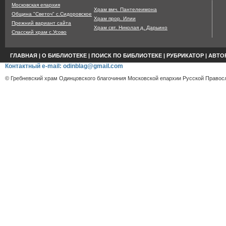
Московская епархия
Храм вмч. Пантелеимона
Община "Светоч" с.Сидоровское
Храм прор. Илии
Прежний вариант сайта
Храм свт. Николая д. Дарьино
Спасский храм с.Усово
ГЛАВНАЯ
|
О БИБЛИОТЕКЕ
|
ПОИСК ПО БИБЛИОТЕКЕ
|
РУБРИКАТОР
|
АВТО
Контактный e-mail: odinblag@gmail.com
© Гребневский храм Одинцовского благочиния Московской епархии Русской Правосл