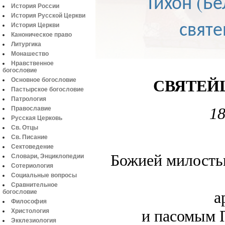
Тихон (Бе
История России
История Русской Церкви
святе
История Церкви
Каноническое право
Литургика
Монашество
Нравственное
богословие
Основное богословие
СВЯТЕЙ
Пастырское богословие
Патрология
18
Православие
Русская Церковь
Св. Отцы
Св. Писание
Сектоведение
Божией милость
Словари, Энциклопедии
Сотериология
Социальные вопросы
Сравнительное
а
богословие
Философия
и пасомым 
Христология
Экклезиология