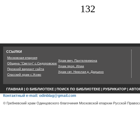
132
Страница сгенерирована з
ССЫЛКИ
Московская епархия
Храм вмч. Пантелеимона
Община "Светоч" с.Сидоровское
Храм прор. Илии
Прежний вариант сайта
Храм свт. Николая д. Дарьино
Спасский храм с.Усово
ГЛАВНАЯ
|
О БИБЛИОТЕКЕ
|
ПОИСК ПО БИБЛИОТЕКЕ
|
РУБРИКАТОР
|
АВТО
Контактный e-mail: odinblag@gmail.com
© Гребневский храм Одинцовского благочиния Московской епархии Русской Правосл