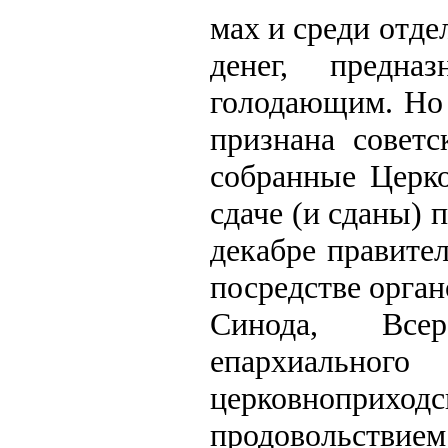
мах и среди отд
денег, предна
голодающим. Но 
признана советс
собранные Церк
сдаче (и сданы) 
декабре правите
посредстве орга
Синода, Всер
епархиально
церковноприхо
продовольствием