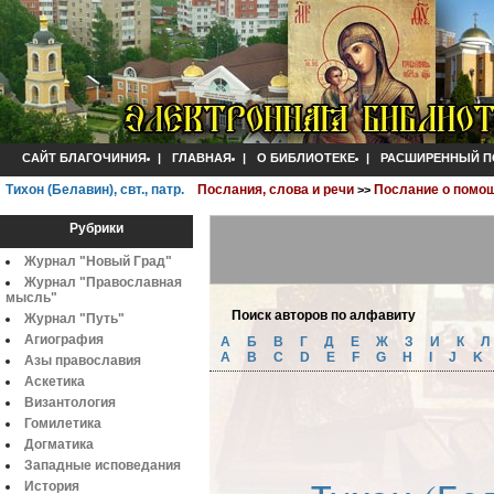
САЙТ БЛАГОЧИНИЯ
|
ГЛАВНАЯ
|
О БИБЛИОТЕКЕ
|
РАСШИРЕННЫЙ П
Тихон (Белавин), свт., патр.
Послания, слова и речи
Послание о помо
>>
Рубрики
Журнал "Новый Град"
Журнал "Православная
мысль"
Поиск авторов по алфавиту
Журнал "Путь"
Агиография
А
Б
B
Г
Д
Е
Ж
З
И
К
A
B
C
D
E
F
G
H
I
J
K
Азы православия
Аскетика
Византология
Гомилетика
Догматика
Западные исповедания
История