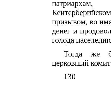
патриархам,
Кентерберийск
призывом, во им
денег и продово
голода населени
Тогда же б
церковный комит
130