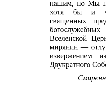
нашим, но Мы н
хотя бы и че
священных пре
богослужебны
Вселенской Церк
мирянин — отлу
извержением и
Двукратного Собо
Смиренн