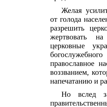
Желая усил
от голода насе
разрешить церк
жертвовать н
церковные ук
богослужебного
православное на
воззванием, кот
напечатанию и р
Но вслед з
правительственн