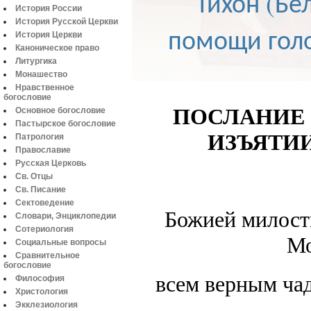
Тихон (Бел
История России
История Русской Церкви
помощи гол
История Церкви
Каноническое право
Литургика
Монашество
Нравственное
богословие
ПОСЛАНИЕ
Основное богословие
Пастырское богословие
ИЗЪЯТИ
Патрология
Православие
Русская Церковь
Св. Отцы
Св. Писание
Сектоведение
Божией милост
Словари, Энциклопедии
Сотериология
Мо
Социальные вопросы
Сравнительное
богословие
всем верным ча
Философия
Христология
Экклезиология