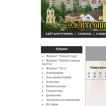
САЙТ БЛАГОЧИНИЯ
|
ГЛАВНАЯ
|
О БИБ
Рубрики
Журнал "Новый Град"
Журнал "Православная
мысль"
Поиск авт
Журнал "Путь"
Агиография
А
Б
B
A
B
C
Азы православия
Аскетика
Византология
Гомилетика
Догматика
Западные исповедания
История