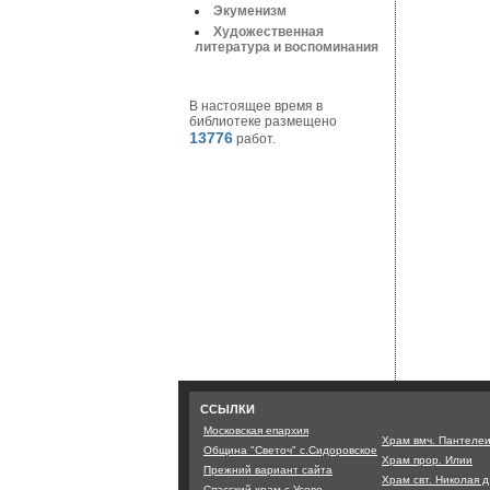
Экуменизм
Художественная
литература и воспоминания
В настоящее время в
библиотеке размещено
13776
работ.
ССЫЛКИ
Московская епархия
Храм вмч. Пантеле
Община "Светоч" с.Сидоровское
Храм прор. Илии
Прежний вариант сайта
Храм свт. Николая 
Спасский храм с.Усово