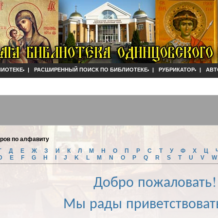
ЛИОТЕКЕ
|
РАСШИРЕННЫЙ ПОИСК ПО БИБЛИОТЕКЕ
|
РУБРИКАТОР
|
АВТ
оров по алфавиту
Г
Д
Е
Ж
З
И
К
Л
М
Н
О
П
Р
С
Т
У
Ф
Х
Ц
D
E
F
G
H
I
J
K
L
M
N
O
P
Q
R
S
T
U
V
Добро пожаловать!
Мы рады приветствоват