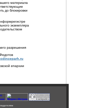
нашего материала
оответствующие
ть до блокировки
 Информрегистре
льного экземпляра
нодательством
шего разрешения
 Федотов
odinceparh.ru
овской епархии
ладателям