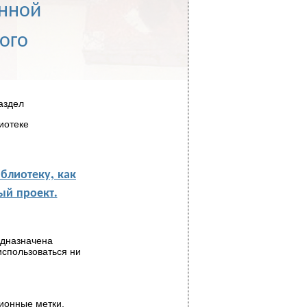
онной
ого
аздел
иотеке
блиотеку, как
й проект.
едназначена
использоваться ни
ионные метки,