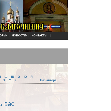
ОРЫ
|
НОВОСТИ
|
КОНТАКТЫ
|
Ч
Ш
Щ
Э
Ю
Я
W
X
Y
Z
Без автора
ь вас