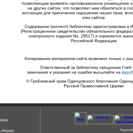
позволяющие выявлять противозаконное размещение 
на других сайтах, что позволяет нам обратиться в с
инстанции для пресечения нарушения наших прав, впло
этих сайтов.
Содержание (контент) библиотеки зарегистрирован в
(Регистрационное свидетельство обязательного федера
электронного издания No. 29517) и охраняется зако
Российской Федерации.
Копирование материалов сайта возможно только с на
Ответственный за библиотеку священник Глеб
замечания и указания на ошибки высылайте на
dev@
© Гребневский храм Одинцовского благочиния Одинц
Русской Православной Церкви.
Страница сгенерирована за 0.43 секунд !
имона
Правооб
д. Дарьино